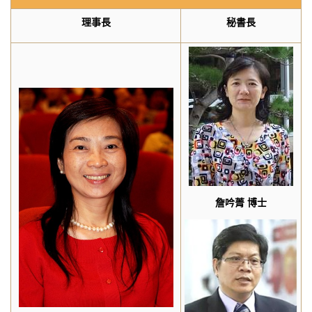
理事長
秘書長
詹吟菁 博士